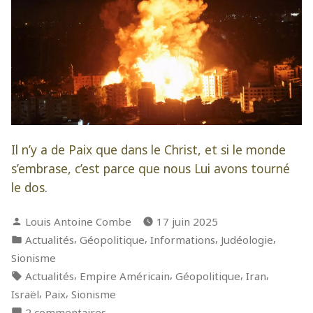
Il n’y a de Paix que dans le Christ, et si le monde
s’embrase, c’est parce que nous Lui avons tourné
le dos.
Publié
Louis Antoine Combe
17 juin 2025
par
Publié
,
,
,
,
Actualités
Géopolitique
Informations
Judéologie
dans
Sionisme
Étiquettes :
,
,
,
,
Actualités
Empire Américain
Géopolitique
Iran
,
,
Israël
Paix
Sionisme
sur
2 commentaires