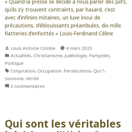
« Quand la presse se décide à nous parler des Juifs,
qu’ils s’y trouvent contraints, par hasard, c’est
avec d’infinies mitaines, un luxe inouï de
précautions, d’éblouissants préambules, dix mille
flatteries d’enfiottés » Louis-Ferdinand Céline
Publié
Louis Antoine Combe
4 mars 2023
par
Publié
,
,
,
,
Actualités
Christianisme
Judéologie
Pamphlet
dans
Politique
Étiquettes :
,
,
,
,
Conjuration
Occupation
Persécutions
Qui ?
,
Sionisme
Vérité
sur
3 commentaires
« À
bas
la
Conjuration ! »
Qui sont les véritables
Chapitre
I :