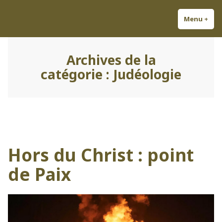
Accéder
Découvrez Louis-Antoine ;
Odes à la gloire de la France !
au
Menu
+
dépl
réd
Chansonnier et Auteur
contenu
Légitimiste.
Archives de la
catégorie :
Judéologie
Hors du Christ : point
de Paix