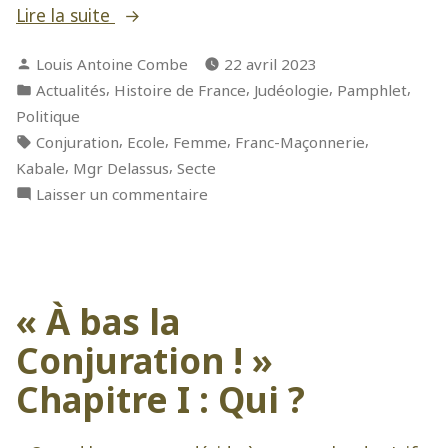
« à
Lire la suite
bas
Publié
Louis Antoine Combe
22 avril 2023
la
par
Publié
,
,
,
,
Actualités
Histoire de France
Judéologie
Pamphlet
Conjuration
dans
Politique
!
Étiquettes :
,
,
,
,
Conjuration
Ecole
Femme
Franc-Maçonnerie
Chapitre
,
,
Kabale
Mgr Delassus
Secte
II
sur
Laisser un commentaire
:
à
Mgr
bas
Delassus »
la
Conjuration
« À bas la
!
Chapitre
Conjuration ! »
II
:
Chapitre I : Qui ?
Mgr
Delassus