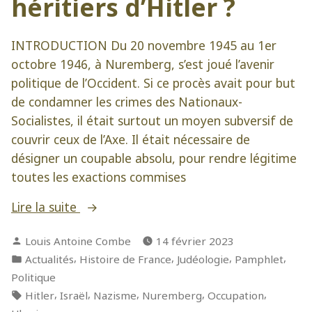
héritiers d’Hitler ?
Qui ?
INTRODUCTION Du 20 novembre 1945 au 1er
octobre 1946, à Nuremberg, s’est joué l’avenir
politique de l’Occident. Si ce procès avait pour but
de condamner les crimes des Nationaux-
Socialistes, il était surtout un moyen subversif de
couvrir ceux de l’Axe. Il était nécessaire de
désigner un coupable absolu, pour rendre légitime
toutes les exactions commises
« Qui
Lire la suite
sont
Publié
Louis Antoine Combe
14 février 2023
les
par
Publié
,
,
,
,
Actualités
Histoire de France
Judéologie
Pamphlet
véritables
dans
Politique
héritiers
Étiquettes :
,
,
,
,
,
Hitler
Israël
Nazisme
Nuremberg
Occupation
d’Hitler ? »