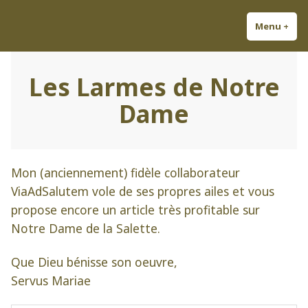
Accéder
Découvrez Louis-Antoine ;
Odes à la gloire de la France !
au
Menu
+
dépl
réd
Chansonnier et Auteur
contenu
Légitimiste.
Les Larmes de Notre
Dame
Mon (anciennement) fidèle collaborateur
ViaAdSalutem vole de ses propres ailes et vous
propose encore un article très profitable sur
Notre Dame de la Salette.
Que Dieu bénisse son oeuvre,
Servus Mariae