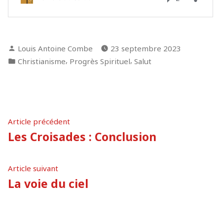
Publié
Louis Antoine Combe
23 septembre 2023
par
Publié
,
,
Christianisme
Progrès Spirituel
Salut
dans
Navigation
Article
Article précédent
précédent :
Les Croisades : Conclusion
de
l’article
Article
Article suivant
suivant
La voie du ciel
: