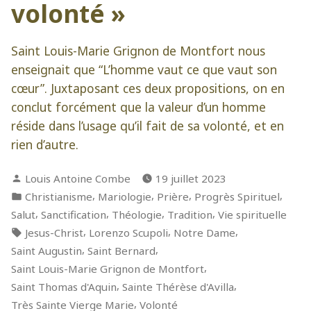
volonté »
Saint Louis-Marie Grignon de Montfort nous
enseignait que “L’homme vaut ce que vaut son
cœur”. Juxtaposant ces deux propositions, on en
conclut forcément que la valeur d’un homme
réside dans l’usage qu’il fait de sa volonté, et en
rien d’autre.
Publié
Louis Antoine Combe
19 juillet 2023
par
Publié
,
,
,
,
Christianisme
Mariologie
Prière
Progrès Spirituel
dans
,
,
,
,
Salut
Sanctification
Théologie
Tradition
Vie spirituelle
Étiquettes :
,
,
,
Jesus-Christ
Lorenzo Scupoli
Notre Dame
,
,
Saint Augustin
Saint Bernard
,
Saint Louis-Marie Grignon de Montfort
,
,
Saint Thomas d'Aquin
Sainte Thérèse d'Avilla
,
Très Sainte Vierge Marie
Volonté