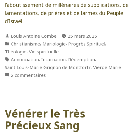
l’aboutissement de millénaires de supplications, de
lamentations, de prières et de larmes du Peuple
d’Israël.
Publié
Louis Antoine Combe
25 mars 2025
par
Publié
,
,
,
Christianisme
Mariologie
Progrès Spirituel
dans
,
Théologie
Vie spirituelle
Étiquettes :
,
,
,
Annonciation
Incarnation
Rédemption
,
Saint Louis-Marie Grignon de Montfortr
Vierge Marie
sur
2 commentaires
Le
Jour
le
plus
Vénérer le Très
important
de
Précieux Sang
l’Histoire
de