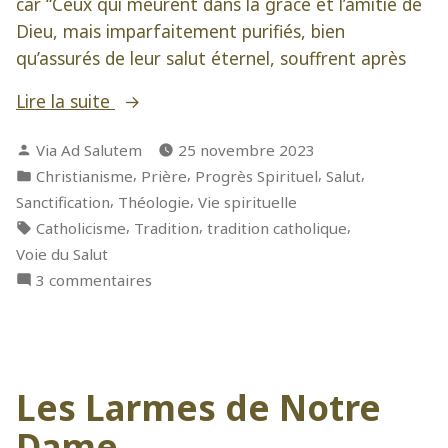
car “Ceux qui meurent dans la grâce et l’amitié de
Dieu, mais imparfaitement purifiés, bien
qu’assurés de leur salut éternel, souffrent après
« La
Lire la suite
voie
Publié
Via Ad Salutem
25 novembre 2023
du
par
Publié
,
,
,
,
Christianisme
Prière
Progrès Spirituel
Salut
ciel »
dans
,
,
Sanctification
Théologie
Vie spirituelle
Étiquettes :
,
,
,
Catholicisme
Tradition
tradition catholique
Voie du Salut
sur
3 commentaires
La
voie
du
ciel
Les Larmes de Notre
Dame