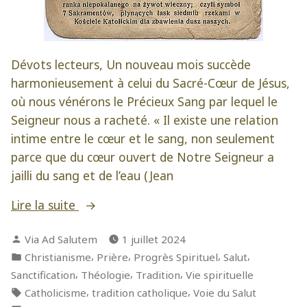
Dévots lecteurs, Un nouveau mois succède
harmonieusement à celui du Sacré-Cœur de Jésus,
où nous vénérons le Précieux Sang par lequel le
Seigneur nous a racheté. « Il existe une relation
intime entre le cœur et le sang, non seulement
parce que du cœur ouvert de Notre Seigneur a
jailli du sang et de l’eau (Jean
« Vénérer
Lire la suite
le
Publié
Via Ad Salutem
1 juillet 2024
Très
par
Publié
,
,
,
,
Christianisme
Prière
Progrès Spirituel
Salut
Précieux
dans
,
,
,
Sanctification
Théologie
Tradition
Vie spirituelle
Sang »
Étiquettes :
,
,
Catholicisme
tradition catholique
Voie du Salut