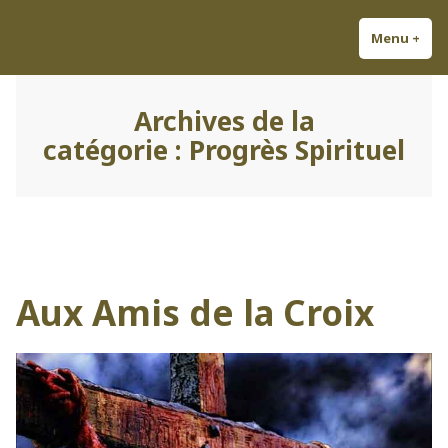
Accéder
Découvrez Louis-Antoine ;
Odes à la gloire de la France !
au
Menu
+
dépl
réd
Chansonnier et Auteur
contenu
Légitimiste.
Archives de la
catégorie :
Progrès Spirituel
Aux Amis de la Croix