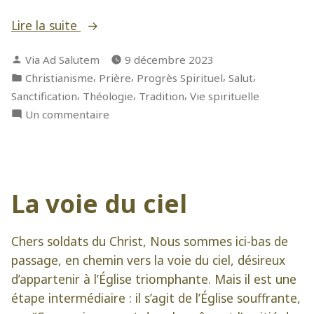
« Cheminer
Lire la suite
jusqu’au
Publié
Via Ad Salutem
9 décembre 2023
Sauveur »
par
Publié
,
,
,
,
Christianisme
Prière
Progrès Spirituel
Salut
dans
,
,
,
Sanctification
Théologie
Tradition
Vie spirituelle
sur
Un commentaire
Cheminer
jusqu’au
Sauveur
La voie du ciel
Chers soldats du Christ, Nous sommes ici-bas de
passage, en chemin vers la voie du ciel, désireux
d’appartenir à l’Église triomphante. Mais il est une
étape intermédiaire : il s’agit de l’Église souffrante,