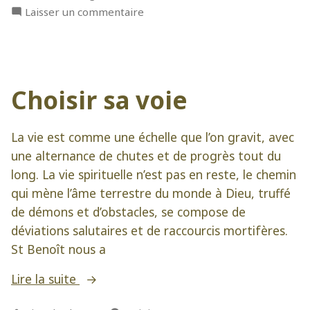
sur
Laisser un commentaire
« Le
vrai
cœur
de
Choisir sa voie
l’homme,
c’est
sa
La vie est comme une échelle que l’on gravit, avec
volonté »
une alternance de chutes et de progrès tout du
long. La vie spirituelle n’est pas en reste, le chemin
qui mène l’âme terrestre du monde à Dieu, truffé
de démons et d’obstacles, se compose de
déviations salutaires et de raccourcis mortifères.
St Benoît nous a
« Choisir
Lire la suite
sa