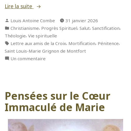
« Aux
Lire la suite
Amis
Publié
Louis Antoine Combe
31 janvier 2026
de
par
Publié
,
,
,
,
Christianisme
Progrès Spirituel
Salut
Sanctification
la
dans
,
Théologie
Vie spirituelle
Croix »
Étiquettes :
,
,
,
Lettre aux amis de la Croix
Mortification
Pénitence
Saint Louis-Marie Grignon de Montfort
sur
Un commentaire
Aux
Amis
de
la
Pensées sur le Cœur
Croix
Immaculé de Marie