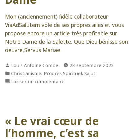
Mon (anciennement) fidèle collaborateur
ViaAdSalutem vole de ses propres ailes et vous
propose encore un article très profitable sur
Notre Dame de la Salette. Que Dieu bénisse son
oeuvre,Servus Mariae
Publié
Louis Antoine Combe
23 septembre 2023
par
Publié
,
,
Christianisme
Progrès Spirituel
Salut
dans
sur
Laisser un commentaire
Les
Larmes
de
Notre
« Le vrai cœur de
Dame
l’homme, c’est sa