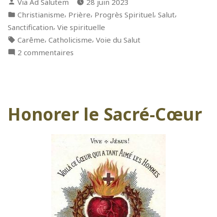
Publié
Via Ad Salutem
28 juin 2023
voie »
par
Publié
,
,
,
,
Christianisme
Prière
Progrès Spirituel
Salut
dans
,
Sanctification
Vie spirituelle
Étiquettes :
,
,
Carême
Catholicisme
Voie du Salut
sur
2 commentaires
Choisir
sa
voie
Honorer le Sacré-Cœur