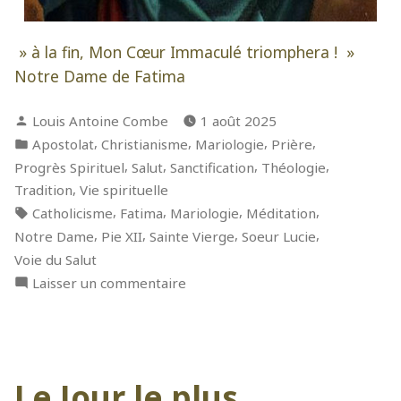
» à la fin, Mon Cœur Immaculé triomphera ! »
Notre Dame de Fatima
Publié
Louis Antoine Combe
1 août 2025
par
Publié
,
,
,
,
Apostolat
Christianisme
Mariologie
Prière
dans
,
,
,
,
Progrès Spirituel
Salut
Sanctification
Théologie
,
Tradition
Vie spirituelle
Étiquettes :
,
,
,
,
Catholicisme
Fatima
Mariologie
Méditation
,
,
,
,
Notre Dame
Pie XII
Sainte Vierge
Soeur Lucie
Voie du Salut
sur
Laisser un commentaire
Pensées
sur
le
Cœur
Le Jour le plus
Immaculé