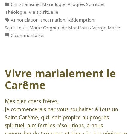
par
Publié
,
,
,
Christianisme
Mariologie
Progrès Spirituel
dans
,
Théologie
Vie spirituelle
Étiquettes :
,
,
,
Annonciation
Incarnation
Rédemption
,
Saint Louis-Marie Grignon de Montfortr
Vierge Marie
sur
2 commentaires
Le
Jour
le
plus
Vivre marialement le
important
de
Carême
l’Histoire
de
l’Humanité
Mes bien chers frères,
Je commencerais par vous souhaiter à tous un
Saint Carême, qu’il soit propice au progrès
spirituel, aux fertiles résolutions, à nous
rapprocher du Créateur, et bien sûr, à la pénitence