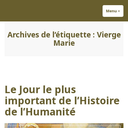
Accéder
Découvrez Louis-Antoine ;
Odes à la gloire de la France !
au
Menu
+
dépl
réd
Chansonnier et Auteur
contenu
Légitimiste.
Archives de l’étiquette :
Vierge
Marie
Le Jour le plus
important de l’Histoire
de l’Humanité