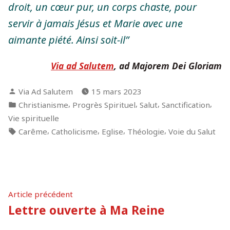
droit, un cœur pur, un corps chaste, pour
servir à jamais Jésus et Marie avec une
aimante piété. Ainsi soit-il”
Via ad Salutem
, ad Majorem Dei Gloriam
Publié
Via Ad Salutem
15 mars 2023
par
Publié
,
,
,
,
Christianisme
Progrès Spirituel
Salut
Sanctification
dans
Vie spirituelle
Étiquettes :
,
,
,
,
Carême
Catholicisme
Eglise
Théologie
Voie du Salut
Navigation
Article
Article précédent
précédent :
Lettre ouverte à Ma Reine
de