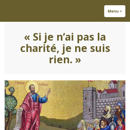
Accéder
Découvrez Louis-Antoine ;
Odes à la gloire de la France !
au
Menu
+
dépl
réd
Chansonnier et Auteur
contenu
Légitimiste.
« Si je n’ai pas la
charité, je ne suis
rien. »