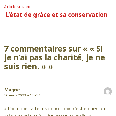
l’article
Article
Article suivant
suivant
L’état de grâce et sa conservation
:
7 commentaires sur «
« Si
je n’ai pas la charité, je ne
suis rien. »
»
Magne
16 mars 2023 à 13h17
« L’aumône faite à son prochain n’est en rien un
acte de vertu si l’on donne son superflu. »