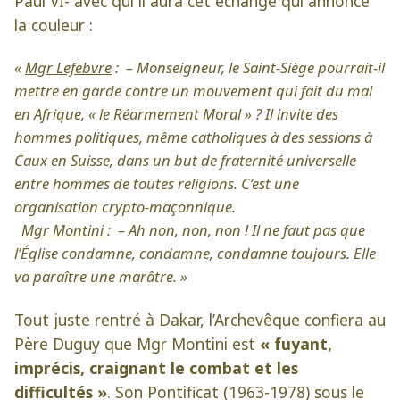
Paul VI- avec qui il aura cet échange qui annonce
la couleur :
«
Mgr Lefebvre
: – Monseigneur, le Saint-Siège pourrait-il
mettre en garde contre un mouvement qui fait du mal
en Afrique, « le Réarmement Moral » ? Il invite des
hommes politiques, même catholiques à des sessions à
Caux en Suisse, dans un but de fraternité universelle
entre hommes de toutes religions. C’est une
organisation crypto-maçonnique.
Mgr Montini
: – Ah non, non, non ! Il ne faut pas que
l’Église condamne, condamne, condamne toujours. Elle
va paraître une marâtre. »
Tout juste rentré à Dakar, l’Archevêque confiera au
Père Duguy que Mgr Montini est
« fuyant,
imprécis, craignant le combat et les
difficultés »
. Son Pontificat (1963-1978) sous le