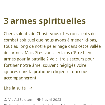
amour
de
ma
3 armes spirituelles
Reine
Chers soldats du Christ, vous êtes conscients du
combat spirituel que nous avons à mener ici-bas,
tout au long de notre pèlerinage dans cette vallée
de larmes. Mais êtes-vous certains d’être bien
armés pour la bataille ? Voici trois secours pour
fortifier notre âme, souvent négligés voire
ignorés dans la pratique religieuse, qui nous
accompagneront
« 3
Lire la suite
armes
Publié
Via Ad Salutem
1 avril 2023
spirituelles »
par
Publié
,
,
,
,