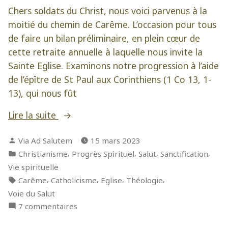
Chers soldats du Christ, nous voici parvenus à la
moitié du chemin de Carême. L’occasion pour tous
de faire un bilan préliminaire, en plein cœur de
cette retraite annuelle à laquelle nous invite la
Sainte Eglise. Examinons notre progression à l’aide
de l’épître de St Paul aux Corinthiens (1 Co 13, 1-
13), qui nous fût
« « Si
Lire la suite
je
Publié
Via Ad Salutem
15 mars 2023
n’ai
par
Publié
,
,
,
,
Christianisme
Progrès Spirituel
Salut
Sanctification
pas
dans
Vie spirituelle
la
Étiquettes :
,
,
,
,
Carême
Catholicisme
Eglise
Théologie
charité,
Voie du Salut
je
sur
7 commentaires
ne
« Si
suis