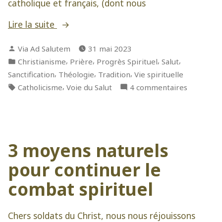
catholique et français, (dont nous
« Honorer
Lire la suite
le
Publié
Via Ad Salutem
31 mai 2023
Sacré-
par
Publié
,
,
,
,
Christianisme
Prière
Progrès Spirituel
Salut
Cœur »
dans
,
,
,
Sanctification
Théologie
Tradition
Vie spirituelle
Étiquettes :
,
sur
Catholicisme
Voie du Salut
4 commentaires
Honorer
le
Sacré-
Cœur
3 moyens naturels
pour continuer le
combat spirituel
Chers soldats du Christ, nous nous réjouissons