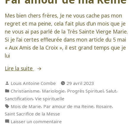
le
co
Mes bien chers frères, Je ne vous cache pas mon
spi
regret et ma peine, cela fait plus d’un mois que je
ne vous ai pas parlé de la Très Sainte Vierge Marie.
Si je l’ai certes effleurée dans mon article du 5 mai
« Aux Amis de la Croix », il est grand temps que je
lui
« Par
Lire la suite
amour
Publié
Louis Antoine Combe
29 avril 2023
de
par
Publié
,
,
,
,
Christianisme
Mariologie
Progrès Spirituel
Salut
ma
dans
,
Sanctification
Vie spirituelle
Reine »
Étiquettes :
,
,
,
Mois de Marie
Par amour de ma Reine
Rosaire
Saint Sacrifice de la Messe
sur
Laisser un commentaire
Par