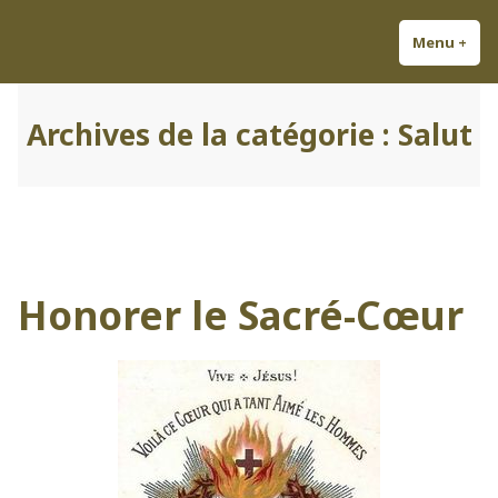
Accéder
Découvrez Louis-Antoine ;
Odes à la gloire de la France !
au
Menu
+
dépl
réd
Chansonnier et Auteur
contenu
Légitimiste.
Archives de la catégorie :
Salut
Honorer le Sacré-Cœur