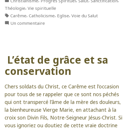
Christianisme
Progrès Spirituel
Salut
Sanctification
dans
,
Théologie
Vie spirituelle
Étiquettes :
,
,
,
Carême
Catholicisme
Eglise
Voie du Salut
sur
Un commentaire
3
armes
spirituelles
L’état de grâce et sa
conservation
Chers soldats du Christ, ce Carême est l’occasion
pour tous de se rappeler que ce sont nos péchés
qui ont transpercé l’âme de la mère des douleurs,
la bienheureuse Vierge Marie, en attachant à la
croix son Divin Fils, Notre-Seigneur Jésus-Christ. Si
vous ignoriez ou doutiez de cette vraie doctrine