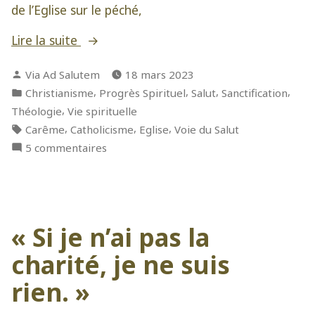
de l’Eglise sur le péché,
» L’état
Lire la suite
de
Publié
Via Ad Salutem
18 mars 2023
grâce
par
Publié
,
,
,
,
Christianisme
Progrès Spirituel
Salut
Sanctification
et
dans
,
Théologie
Vie spirituelle
sa
Étiquettes :
,
,
,
Carême
Catholicisme
Eglise
Voie du Salut
conservation »
sur
5 commentaires
L’état
de
grâce
et
« Si je n’ai pas la
sa
conservation
charité, je ne suis
rien. »