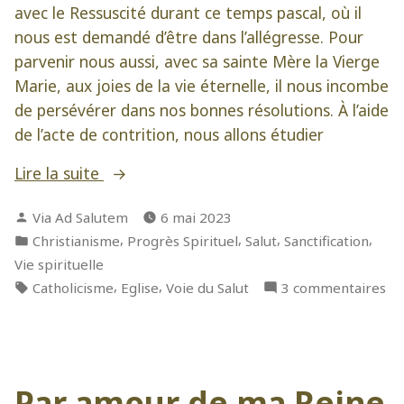
avec le Ressuscité durant ce temps pascal, où il
nous est demandé d’être dans l’allégresse. Pour
parvenir nous aussi, avec sa sainte Mère la Vierge
Marie, aux joies de la vie éternelle, il nous incombe
de persévérer dans nos bonnes résolutions. À l’aide
de l’acte de contrition, nous allons étudier
« 3
Lire la suite
moyens
Publié
Via Ad Salutem
6 mai 2023
naturels
par
Publié
,
,
,
,
Christianisme
Progrès Spirituel
Salut
Sanctification
pour
dans
Vie spirituelle
continuer
Étiquettes :
,
,
su
Catholicisme
Eglise
Voie du Salut
3 commentaires
le
3
combat
mo
spirituel »
na
po
Par amour de ma Reine
co